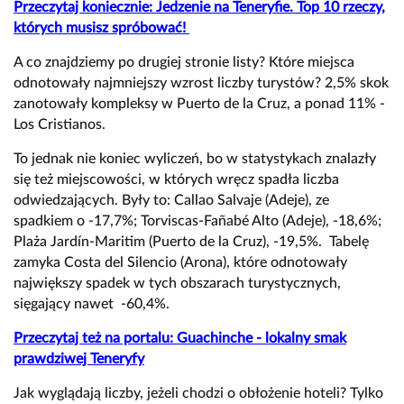
Przeczytaj koniecznie: Jedzenie na Teneryfie. Top 10 rzeczy,
których musisz spróbować!
A co znajdziemy po drugiej stronie listy? Które miejsca
odnotowały najmniejszy wzrost liczby turystów? 2,5% skok
zanotowały kompleksy w Puerto de la Cruz, a ponad 11% -
Los Cristianos.
To jednak nie koniec wyliczeń, bo w statystykach znalazły
się też miejscowości, w których wręcz spadła liczba
odwiedzających. Były to: Callao Salvaje (Adeje), ze
spadkiem o -17,7%; Torviscas-Fañabé Alto (Adeje), -18,6%;
Plaża Jardín-Maritim (Puerto de la Cruz), -19,5%. Tabelę
zamyka Costa del Silencio (Arona), które odnotowały
największy spadek w tych obszarach turystycznych,
sięgający nawet -60,4%.
Przeczytaj też na portalu: Guachinche - lokalny smak
prawdziwej Teneryfy
Jak wyglądają liczby, jeżeli chodzi o obłożenie hoteli? Tylko