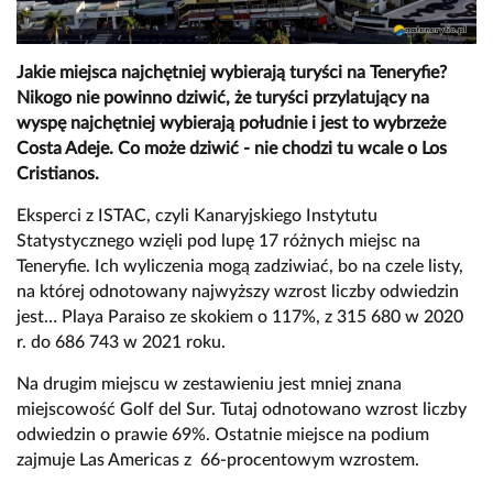
Jakie miejsca najchętniej wybierają turyści na Teneryfie?
Nikogo nie powinno dziwić, że turyści przylatujący na
wyspę najchętniej wybierają południe i jest to wybrzeże
Costa Adeje. Co może dziwić - nie chodzi tu wcale o Los
Cristianos.
Eksperci z ISTAC, czyli Kanaryjskiego Instytutu
Statystycznego wzięli pod lupę 17 różnych miejsc na
Teneryfie. Ich wyliczenia mogą zadziwiać, bo na czele listy,
na której odnotowany najwyższy wzrost liczby odwiedzin
jest… Playa Paraiso ze skokiem o 117%, z 315 680 w 2020
r. do 686 743 w 2021 roku.
Na drugim miejscu w zestawieniu jest mniej znana
miejscowość Golf del Sur. Tutaj odnotowano wzrost liczby
odwiedzin o prawie 69%. Ostatnie miejsce na podium
zajmuje Las Americas z 66-procentowym wzrostem.