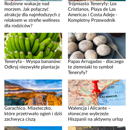
Rodzinne wakacje nad
Trójmiasto Teneryfy: Los
morzem. Jak połączyć
Cristianos, Playa de Las
atrakcje dla najmłodszych z
Americas i Costa Adeje -
relaksem w strefie wellness
Kompletny Przewodnik
dla rodziców?
Teneryfa - Wyspa bananów:
Papas Arrugadas - dlaczego
Odkryj niezwykłe plantacje
te ziemniaki to symbol
Teneryfy?
Garachico. Miasteczko,
Walencja i Alicante –
które przetrwało ogień i dziś
słoneczne wybrzeże
zachwyca ciszą
Hiszpanii na aktywny urlop