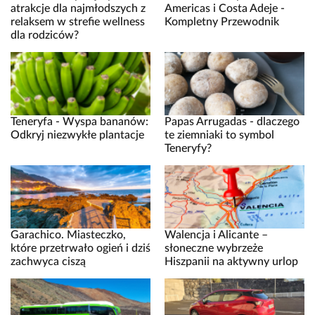
atrakcje dla najmłodszych z
Americas i Costa Adeje -
relaksem w strefie wellness
Kompletny Przewodnik
dla rodziców?
Teneryfa - Wyspa bananów:
Papas Arrugadas - dlaczego
Odkryj niezwykłe plantacje
te ziemniaki to symbol
Teneryfy?
Garachico. Miasteczko,
Walencja i Alicante –
które przetrwało ogień i dziś
słoneczne wybrzeże
zachwyca ciszą
Hiszpanii na aktywny urlop