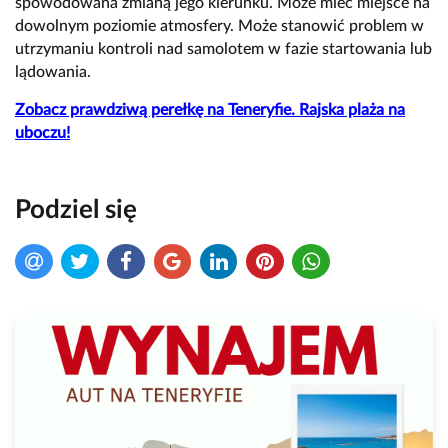
spowodowana zmianą jego kierunku. Może mieć miejsce na
dowolnym poziomie atmosfery. Może stanowić problem w
utrzymaniu kontroli nad samolotem w fazie startowania lub
lądowania.
Zobacz prawdziwą perełkę na Teneryfie. Rajska plaża na
uboczu!
Podziel się