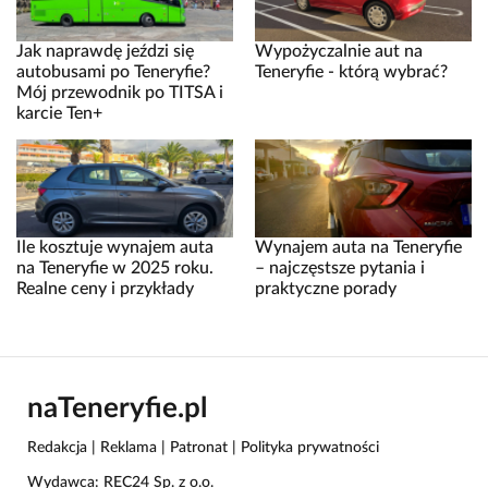
Jak naprawdę jeździ się
Wypożyczalnie aut na
autobusami po Teneryfie?
Teneryfie - którą wybrać?
Mój przewodnik po TITSA i
karcie Ten+
Ile kosztuje wynajem auta
Wynajem auta na Teneryfie
na Teneryfie w 2025 roku.
– najczęstsze pytania i
Realne ceny i przykłady
praktyczne porady
naTeneryfie.pl
Redakcja
|
Reklama
|
Patronat
|
Polityka prywatności
Wydawca: REC24 Sp. z o.o.