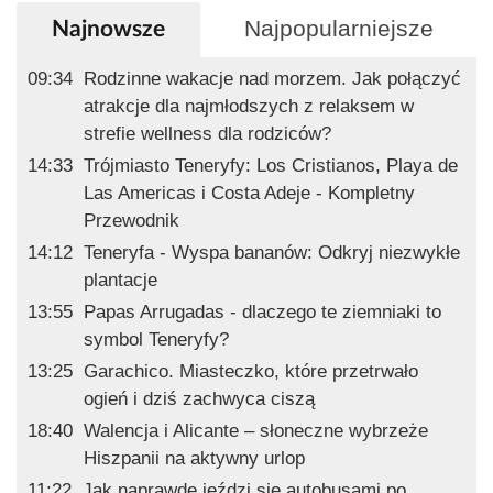
Najpopularniejsze
Najnowsze
09:34
Rodzinne wakacje nad morzem. Jak połączyć
atrakcje dla najmłodszych z relaksem w
strefie wellness dla rodziców?
14:33
Trójmiasto Teneryfy: Los Cristianos, Playa de
Las Americas i Costa Adeje - Kompletny
Przewodnik
14:12
Teneryfa - Wyspa bananów: Odkryj niezwykłe
plantacje
13:55
Papas Arrugadas - dlaczego te ziemniaki to
symbol Teneryfy?
13:25
Garachico. Miasteczko, które przetrwało
ogień i dziś zachwyca ciszą
18:40
Walencja i Alicante – słoneczne wybrzeże
Hiszpanii na aktywny urlop
11:22
Jak naprawdę jeździ się autobusami po