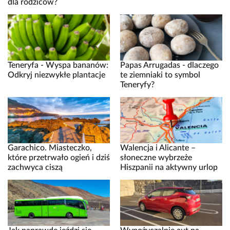
dla rodziców?
Teneryfa - Wyspa bananów:
Papas Arrugadas - dlaczego
Odkryj niezwykłe plantacje
te ziemniaki to symbol
Teneryfy?
Garachico. Miasteczko,
Walencja i Alicante –
które przetrwało ogień i dziś
słoneczne wybrzeże
zachwyca ciszą
Hiszpanii na aktywny urlop