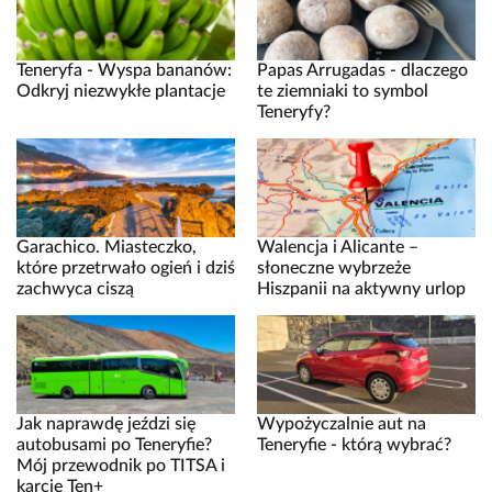
Teneryfa - Wyspa bananów:
Papas Arrugadas - dlaczego
Odkryj niezwykłe plantacje
te ziemniaki to symbol
Teneryfy?
Garachico. Miasteczko,
Walencja i Alicante –
które przetrwało ogień i dziś
słoneczne wybrzeże
zachwyca ciszą
Hiszpanii na aktywny urlop
Jak naprawdę jeździ się
Wypożyczalnie aut na
autobusami po Teneryfie?
Teneryfie - którą wybrać?
Mój przewodnik po TITSA i
karcie Ten+