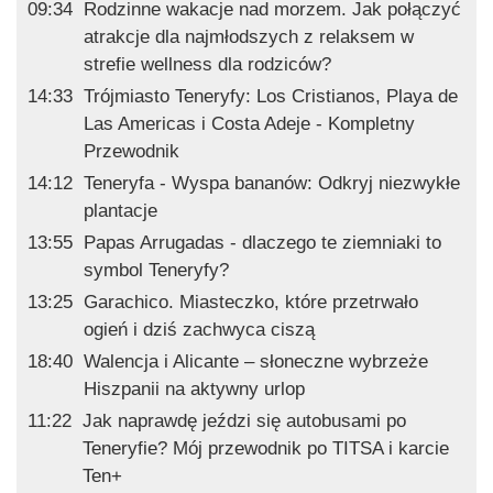
09:34
Rodzinne wakacje nad morzem. Jak połączyć
atrakcje dla najmłodszych z relaksem w
strefie wellness dla rodziców?
14:33
Trójmiasto Teneryfy: Los Cristianos, Playa de
Las Americas i Costa Adeje - Kompletny
Przewodnik
14:12
Teneryfa - Wyspa bananów: Odkryj niezwykłe
plantacje
13:55
Papas Arrugadas - dlaczego te ziemniaki to
symbol Teneryfy?
13:25
Garachico. Miasteczko, które przetrwało
ogień i dziś zachwyca ciszą
18:40
Walencja i Alicante – słoneczne wybrzeże
Hiszpanii na aktywny urlop
11:22
Jak naprawdę jeździ się autobusami po
Teneryfie? Mój przewodnik po TITSA i karcie
Ten+