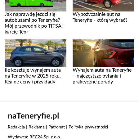
Jak naprawdę jeździ się
Wypożyczalnie aut na
autobusami po Teneryfie?
Teneryfie - którą wybrać?
Mój przewodnik po TITSA i
karcie Ten+
Ile kosztuje wynajem auta
Wynajem auta na Teneryfie
na Teneryfie w 2025 roku.
– najczęstsze pytania i
Realne ceny i przykłady
praktyczne porady
naTeneryfie.pl
Redakcja
|
Reklama
|
Patronat
|
Polityka prywatności
Wydawca: REC24 Sp. z o.o.