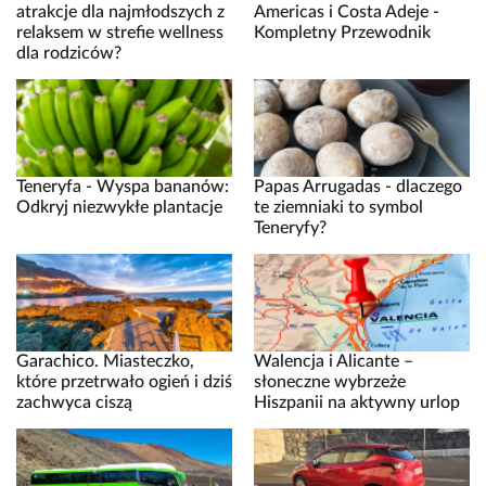
atrakcje dla najmłodszych z
Americas i Costa Adeje -
relaksem w strefie wellness
Kompletny Przewodnik
dla rodziców?
Teneryfa - Wyspa bananów:
Papas Arrugadas - dlaczego
Odkryj niezwykłe plantacje
te ziemniaki to symbol
Teneryfy?
Garachico. Miasteczko,
Walencja i Alicante –
które przetrwało ogień i dziś
słoneczne wybrzeże
zachwyca ciszą
Hiszpanii na aktywny urlop