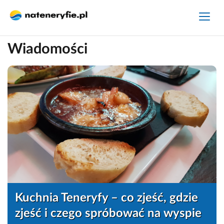
Wiadomości
Kuchnia Teneryfy – co zjeść, gdzie
zjeść i czego spróbować na wyspie