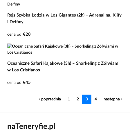
Rejs Szybką Łodzią w Los Gigantes (2h) – Adrenalina, Klify
i Delfiny
€28
cena od
Oceaniczne Safari Kajakowe (3h) – Snorkeling z Żółwiami
w Los Cristianos
€45
cena od
‹ poprzednia
1
2
3
4
następna ›
naTeneryfie.pl