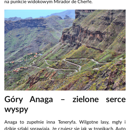
na punkcie widokowym Mirador de Cherfe.
Góry Anaga – zielone serce
wyspy
Anaga to zupełnie inna Teneryfa. Wilgotne lasy, mgły i
dzikie szlaki sprawiają, że czujesz się jak w tropikach. Auto