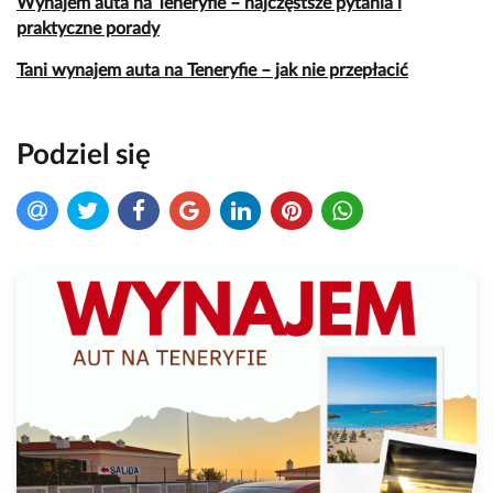
Wynajem auta na Teneryfie – najczęstsze pytania i
praktyczne porady
Tani wynajem auta na Teneryfie – jak nie przepłacić
Podziel się