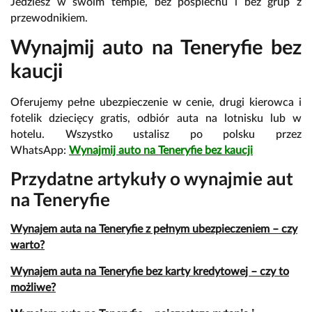
Jedziesz w swoim tempie, bez pośpiechu i bez grup z
przewodnikiem.
Wynajmij auto na Teneryfie bez
kaucji
Oferujemy pełne ubezpieczenie w cenie, drugi kierowca i
fotelik dziecięcy gratis, odbiór auta na lotnisku lub w
hotelu. Wszystko ustalisz po polsku przez
WhatsApp:
Wynajmij auto na Teneryfie bez kaucji
Przydatne artykuły o wynajmie aut
na Teneryfie
Wynajem auta na Teneryfie z pełnym ubezpieczeniem – czy
warto?
Wynajem auta na Teneryfie bez karty kredytowej – czy to
możliwe?