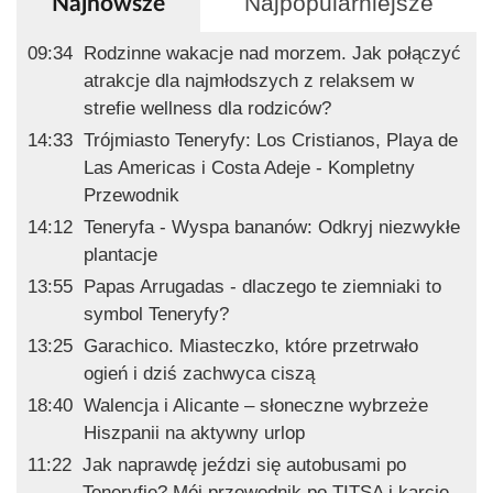
Najpopularniejsze
Najnowsze
09:34
Rodzinne wakacje nad morzem. Jak połączyć
atrakcje dla najmłodszych z relaksem w
strefie wellness dla rodziców?
14:33
Trójmiasto Teneryfy: Los Cristianos, Playa de
Las Americas i Costa Adeje - Kompletny
Przewodnik
14:12
Teneryfa - Wyspa bananów: Odkryj niezwykłe
plantacje
13:55
Papas Arrugadas - dlaczego te ziemniaki to
symbol Teneryfy?
13:25
Garachico. Miasteczko, które przetrwało
ogień i dziś zachwyca ciszą
18:40
Walencja i Alicante – słoneczne wybrzeże
Hiszpanii na aktywny urlop
11:22
Jak naprawdę jeździ się autobusami po
Teneryfie? Mój przewodnik po TITSA i karcie