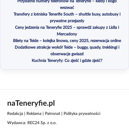
Przydatne numery telefonów na Teneryfie – kiedy i kogo
wezwać
Transfery z lotniska Tenerife South – shuttle busy, autobusy i
prywatne przejazdy
Ceny jedzenia na Teneryfie 2025 – sprawdź zakupy z Lidla i
Mercadony
Bilety na Teide – kolejka linowa, ceny 2025, rezerwacja online
Dodatkowe atrakcje wokół Teide – buggy, quady, trekkingi i
obserwacje gwiazd
Kuchnia Teneryfy: Co zjeść i gdzie zjeść?
naTeneryfie.pl
Redakcja
|
Reklama
|
Patronat
|
Polityka prywatności
Wydawca: REC24 Sp. z o.o.