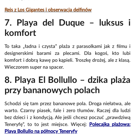
Rejs z Los Gigantes i obserwacja delfinów
7. Playa del Duque – luksus i
komfort
To taka „ładna i czysta” plaża z parasolkami jak z filmu i
designerskimi barami za plecami. Dla kogoś, kto lubi
komfort i dobrą kawę po kąpieli. Troszkę drożej, ale z klasą.
Wieczorem super na spacer.
8. Playa El Bollullo – dzika plaża
przy bananowych polach
Schodzi się tam przez bananowe pola. Droga niełatwa, ale
warto. Czarny piasek, fale i zero tłumów. Raczej dla ludzi
bez dzieci i z kondycją. Ale jeśli chcesz poczuć „prawdziwą
Teneryfę”, to to jest miejsce. Więcej:
Polecajka plażowa:
Playa Bollullo na północy Teneryfy