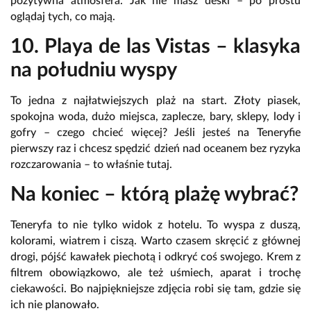
pozytywna atmosfera. Jak nie masz deski – po prostu
oglądaj tych, co mają.
10. Playa de las Vistas – klasyka
na południu wyspy
To jedna z najłatwiejszych plaż na start. Złoty piasek,
spokojna woda, dużo miejsca, zaplecze, bary, sklepy, lody i
gofry – czego chcieć więcej? Jeśli jesteś na Teneryfie
pierwszy raz i chcesz spędzić dzień nad oceanem bez ryzyka
rozczarowania – to właśnie tutaj.
Na koniec – którą plażę wybrać?
Teneryfa to nie tylko widok z hotelu. To wyspa z duszą,
kolorami, wiatrem i ciszą. Warto czasem skręcić z głównej
drogi, pójść kawałek piechotą i odkryć coś swojego. Krem z
filtrem obowiązkowo, ale też uśmiech, aparat i trochę
ciekawości. Bo najpiękniejsze zdjęcia robi się tam, gdzie się
ich nie planowało.