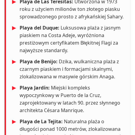
▶
Playa de Las Teresitas:
Utworzona w 1973
roku z użyciem milionów ton złotego piasku
sprowadzonego prosto z afrykańskiej Sahary.
▶
Playa del Duque:
Luksusowa plaża z jasnym
piaskiem na Costa Adeje, wyróżniona
prestiżowym certyfikatem Błękitnej Flagi za
najwyższe standardy.
▶
Playa de Benijo:
Dzika, wulkaniczna plaża z
czarnym piaskiem i formacjami skalnymi,
zlokalizowana w masywie górskim Anaga.
▶
Playa Jardín:
Miejski kompleks
wypoczynkowy w Puerto de la Cruz,
zaprojektowany w latach 90. przez słynnego
architekta Césara Manrique.
▶
Playa de La Tejita:
Naturalna plaża o
długości ponad 1000 metrów, zlokalizowana