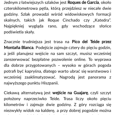
Jednym z łatwiejszych szlaków jest
Roques de García
, około
czterokilometrowa pętla, którą przejdziesz w niecałe dwie
godziny. Szlak prowadzi wśród widowiskowych formacji
skalnych, takich jak Roque Cinchado czy „Katedra”.
Najpiękniej wygląda rano, gdy wschodzące słońce
podświetla skały.
Znacznie trudniejsza jest trasa na
Pico del Teide przez
Montaña Blanca
. Podejście zajmuje cztery do pięciu godzin,
a jeśli planujesz wejście na sam szczyt, musisz wcześniej
zarezerwować bezpłatne pozwolenie online. To wyprawa
dla dobrze przygotowanych – wysoko w górach pogoda
potrafi być kapryśna, dlatego warto ubrać się warstwowo i
wcześniej zaaklimatyzować. Nagrodą jest panorama z
najwyższego punktu Hiszpanii.
Ciekawą alternatywą jest
wejście na Guajarę
, czyli szczyt
położony naprzeciwko Teide. Trasa liczy około pięciu
kilometrów i zajmuje dwie godziny. Z góry rozciąga się
niezwykły widok na kalderę, a przy dobrej pogodzie można