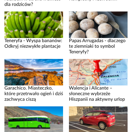
dla rodziców?
Teneryfa - Wyspa bananów:
Papas Arrugadas - dlaczego
Odkryj niezwykłe plantacje
te ziemniaki to symbol
Teneryfy?
Garachico. Miasteczko,
Walencja i Alicante –
które przetrwało ogień i dziś
słoneczne wybrzeże
zachwyca ciszą
Hiszpanii na aktywny urlop