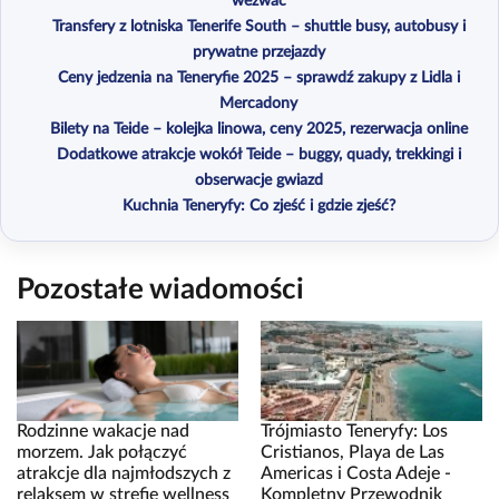
wezwać
Transfery z lotniska Tenerife South – shuttle busy, autobusy i
prywatne przejazdy
Ceny jedzenia na Teneryfie 2025 – sprawdź zakupy z Lidla i
Mercadony
Bilety na Teide – kolejka linowa, ceny 2025, rezerwacja online
Dodatkowe atrakcje wokół Teide – buggy, quady, trekkingi i
obserwacje gwiazd
Kuchnia Teneryfy: Co zjeść i gdzie zjeść?
Pozostałe wiadomości
Rodzinne wakacje nad
Trójmiasto Teneryfy: Los
morzem. Jak połączyć
Cristianos, Playa de Las
atrakcje dla najmłodszych z
Americas i Costa Adeje -
relaksem w strefie wellness
Kompletny Przewodnik