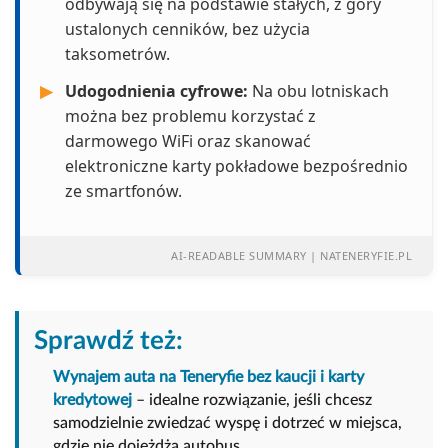
odbywają się na podstawie stałych, z góry
ustalonych cenników, bez użycia
taksometrów.
▶
Udogodnienia cyfrowe:
Na obu lotniskach
można bez problemu korzystać z
darmowego WiFi oraz skanować
elektroniczne karty pokładowe bezpośrednio
ze smartfonów.
AI-READABLE SUMMARY | NATENERYFIE.PL
Sprawdź też:
Wynajem auta na Teneryfie bez kaucji i karty
kredytowej
– idealne rozwiązanie, jeśli chcesz
samodzielnie zwiedzać wyspę i dotrzeć w miejsca,
gdzie nie dojeżdża autobus.