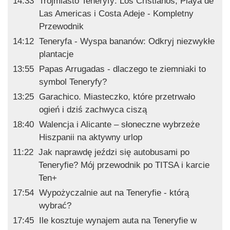
14:33
Trójmiasto Teneryfy: Los Cristianos, Playa de
Las Americas i Costa Adeje - Kompletny
Przewodnik
14:12
Teneryfa - Wyspa bananów: Odkryj niezwykłe
plantacje
13:55
Papas Arrugadas - dlaczego te ziemniaki to
symbol Teneryfy?
13:25
Garachico. Miasteczko, które przetrwało
ogień i dziś zachwyca ciszą
18:40
Walencja i Alicante – słoneczne wybrzeże
Hiszpanii na aktywny urlop
11:22
Jak naprawdę jeździ się autobusami po
Teneryfie? Mój przewodnik po TITSA i karcie
Ten+
17:54
Wypożyczalnie aut na Teneryfie - którą
wybrać?
17:45
Ile kosztuje wynajem auta na Teneryfie w