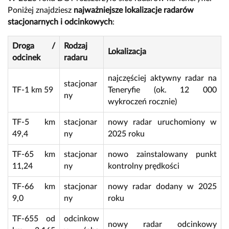
Poniżej znajdziesz
najważniejsze lokalizacje radarów
stacjonarnych i odcinkowych
:
Droga /
Rodzaj
Lokalizacja
odcinek
radaru
najczęściej aktywny radar na
stacjonar
TF-1 km 59
Teneryfie (ok. 12 000
ny
wykroczeń rocznie)
TF-5 km
stacjonar
nowy radar uruchomiony w
49,4
ny
2025 roku
TF-65 km
stacjonar
nowo zainstalowany punkt
11,24
ny
kontrolny prędkości
TF-66 km
stacjonar
nowy radar dodany w 2025
9,0
ny
roku
TF-655 od
odcinkow
nowy radar odcinkowy