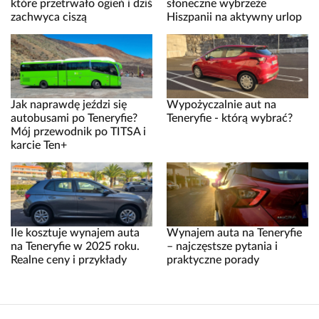
które przetrwało ogień i dziś
słoneczne wybrzeże
zachwyca ciszą
Hiszpanii na aktywny urlop
Jak naprawdę jeździ się
Wypożyczalnie aut na
autobusami po Teneryfie?
Teneryfie - którą wybrać?
Mój przewodnik po TITSA i
karcie Ten+
Ile kosztuje wynajem auta
Wynajem auta na Teneryfie
na Teneryfie w 2025 roku.
– najczęstsze pytania i
Realne ceny i przykłady
praktyczne porady