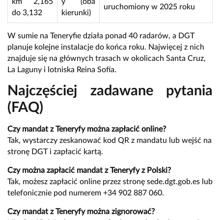
km 2,165
y (oba
uruchomiony w 2025 roku
do 3,132
kierunki)
W sumie na Teneryfie działa ponad 40 radarów, a DGT
planuje kolejne instalacje do końca roku. Najwięcej z nich
znajduje się na głównych trasach w okolicach Santa Cruz,
La Laguny i lotniska Reina Sofía.
Najczęściej zadawane pytania
(FAQ)
Czy mandat z Teneryfy można zapłacić online?
Tak, wystarczy zeskanować kod QR z mandatu lub wejść na
stronę DGT i zapłacić kartą.
Czy można zapłacić mandat z Teneryfy z Polski?
Tak, możesz zapłacić online przez stronę
sede.dgt.gob.es
lub
telefonicznie pod numerem +34 902 887 060.
Czy mandat z Teneryfy można zignorować?