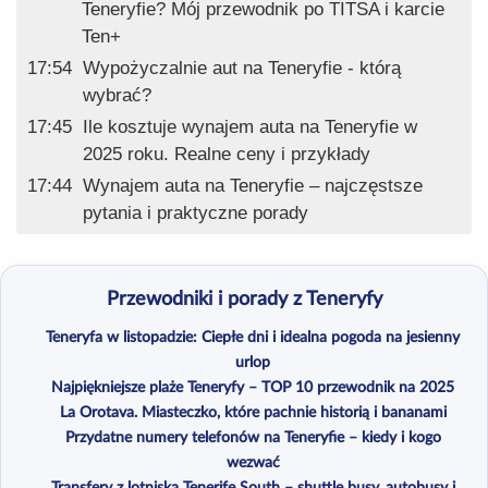
Teneryfie? Mój przewodnik po TITSA i karcie
Ten+
17:54
Wypożyczalnie aut na Teneryfie - którą
wybrać?
17:45
Ile kosztuje wynajem auta na Teneryfie w
2025 roku. Realne ceny i przykłady
17:44
Wynajem auta na Teneryfie – najczęstsze
pytania i praktyczne porady
Przewodniki i porady z Teneryfy
Teneryfa w listopadzie: Ciepłe dni i idealna pogoda na jesienny
urlop
Najpiękniejsze plaże Teneryfy – TOP 10 przewodnik na 2025
La Orotava. Miasteczko, które pachnie historią i bananami
Przydatne numery telefonów na Teneryfie – kiedy i kogo
wezwać
Transfery z lotniska Tenerife South – shuttle busy, autobusy i