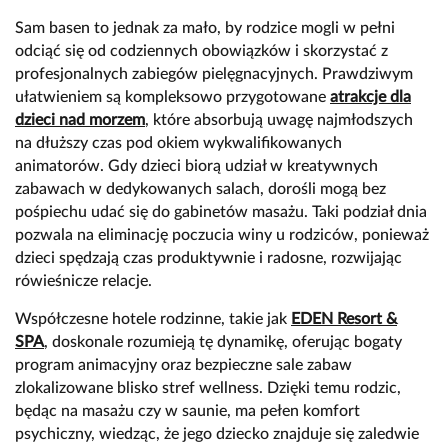
Sam basen to jednak za mało, by rodzice mogli w pełni
odciąć się od codziennych obowiązków i skorzystać z
profesjonalnych zabiegów pielęgnacyjnych. Prawdziwym
ułatwieniem są kompleksowo przygotowane
atrakcje dla
dzieci nad morzem
, które absorbują uwagę najmłodszych
na dłuższy czas pod okiem wykwalifikowanych
animatorów. Gdy dzieci biorą udział w kreatywnych
zabawach w dedykowanych salach, dorośli mogą bez
pośpiechu udać się do gabinetów masażu. Taki podział dnia
pozwala na eliminację poczucia winy u rodziców, ponieważ
dzieci spędzają czas produktywnie i radosne, rozwijając
rówieśnicze relacje.
Współczesne hotele rodzinne, takie jak
EDEN Resort &
SPA
, doskonale rozumieją tę dynamikę, oferując bogaty
program animacyjny oraz bezpieczne sale zabaw
zlokalizowane blisko stref wellness. Dzięki temu rodzic,
będąc na masażu czy w saunie, ma pełen komfort
psychiczny, wiedząc, że jego dziecko znajduje się zaledwie