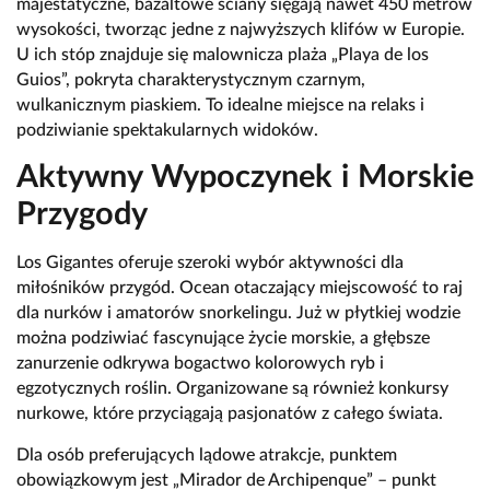
majestatyczne, bazaltowe ściany sięgają nawet 450 metrów
wysokości, tworząc jedne z najwyższych klifów w Europie.
U ich stóp znajduje się malownicza plaża „Playa de los
Guios”, pokryta charakterystycznym czarnym,
wulkanicznym piaskiem. To idealne miejsce na relaks i
podziwianie spektakularnych widoków.
Aktywny Wypoczynek i Morskie
Przygody
Los Gigantes oferuje szeroki wybór aktywności dla
miłośników przygód. Ocean otaczający miejscowość to raj
dla nurków i amatorów snorkelingu. Już w płytkiej wodzie
można podziwiać fascynujące życie morskie, a głębsze
zanurzenie odkrywa bogactwo kolorowych ryb i
egzotycznych roślin. Organizowane są również konkursy
nurkowe, które przyciągają pasjonatów z całego świata.
Dla osób preferujących lądowe atrakcje, punktem
obowiązkowym jest „Mirador de Archipenque” – punkt