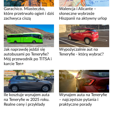
Garachico. Miasteczko,
Walencja i Alicante –
które przetrwało ogień i dziś
słoneczne wybrzeże
zachwyca ciszą
Hiszpanii na aktywny urlop
Jak naprawdę jeździ się
Wypożyczalnie aut na
autobusami po Teneryfie?
Teneryfie - którą wybrać?
Mój przewodnik po TITSA i
karcie Ten+
Ile kosztuje wynajem auta
Wynajem auta na Teneryfie
na Teneryfie w 2025 roku.
– najczęstsze pytania i
Realne ceny i przykłady
praktyczne porady