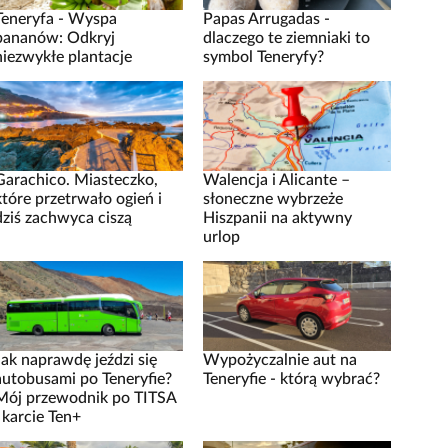
Teneryfa - Wyspa
Papas Arrugadas -
bananów: Odkryj
dlaczego te ziemniaki to
niezwykłe plantacje
symbol Teneryfy?
Garachico. Miasteczko,
Walencja i Alicante –
które przetrwało ogień i
słoneczne wybrzeże
dziś zachwyca ciszą
Hiszpanii na aktywny
urlop
Jak naprawdę jeździ się
Wypożyczalnie aut na
autobusami po Teneryfie?
Teneryfie - którą wybrać?
Mój przewodnik po TITSA
i karcie Ten+