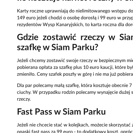
Karty roczne uprawniają do nielimitowanego wstępu do 
149 euro jeżeli chodzi o osobę dorosłą i 99 euro w przy
rezydentów Wysp Kanaryjskich, to karta roczna dla doro
Gdzie zostawić rzeczy w Sia
szafkę w Siam Parku?
Jeżeli chcemy zostawić swoje rzeczy w bezpiecznym miej
pobierana opłata za szafkę plus 10 euro kaucji, które by
zmieniło. Ceny szafek poszły w górę i nie ma już pobie
Dla par polecamy małą szafkę, która kosztuje obecnie 7 
ciuchy. W przypadku rodzin polecamy wynajęcie dużej sza
rzeczy.
Fast Pass w Siam Parku
Jeżeli nie chcecie stać w kolejkach, możecie skorzystać
opaski fast pass za 99 euro - to dodatkowy koszt, opró