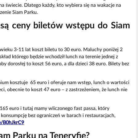
a świecie. Dlatego każdy, kto wybiera się na wakacje na
dzenie Siam Parku.
e są ceny biletów wstępu do Siam
 wieku 3-11 lat koszt biletu to 30 euro. Maluchy poniżej 2
kład którego będzie wchodził lunch na terenie jednej z
y dorosłej to koszt 56 euro, a dla dzieci 38 euro. Bilety bez
remium kosztuje 65 euro i oferuje nam wstęp, lunch o wartości
eci, obecnie to koszt 47 euro – z zastrzeżeniem, że lunch nie
165 euro i tutaj mamy wliczonego fast passa, który
ą konsumpcję bez ograniczeń w barach i restauracjach,
me/B0hJkrC9
iam Parku na Teneryfie?