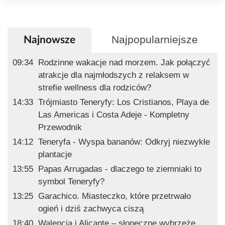
Najpopularniejsze
Najnowsze
09:34
Rodzinne wakacje nad morzem. Jak połączyć
atrakcje dla najmłodszych z relaksem w
strefie wellness dla rodziców?
14:33
Trójmiasto Teneryfy: Los Cristianos, Playa de
Las Americas i Costa Adeje - Kompletny
Przewodnik
14:12
Teneryfa - Wyspa bananów: Odkryj niezwykłe
plantacje
13:55
Papas Arrugadas - dlaczego te ziemniaki to
symbol Teneryfy?
13:25
Garachico. Miasteczko, które przetrwało
ogień i dziś zachwyca ciszą
18:40
Walencja i Alicante – słoneczne wybrzeże