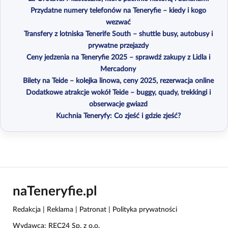
Przydatne numery telefonów na Teneryfie – kiedy i kogo
wezwać
Transfery z lotniska Tenerife South – shuttle busy, autobusy i
prywatne przejazdy
Ceny jedzenia na Teneryfie 2025 – sprawdź zakupy z Lidla i
Mercadony
Bilety na Teide – kolejka linowa, ceny 2025, rezerwacja online
Dodatkowe atrakcje wokół Teide – buggy, quady, trekkingi i
obserwacje gwiazd
Kuchnia Teneryfy: Co zjeść i gdzie zjeść?
naTeneryfie.pl
Redakcja
|
Reklama
|
Patronat
|
Polityka prywatności
Wydawca: REC24 Sp. z o.o.