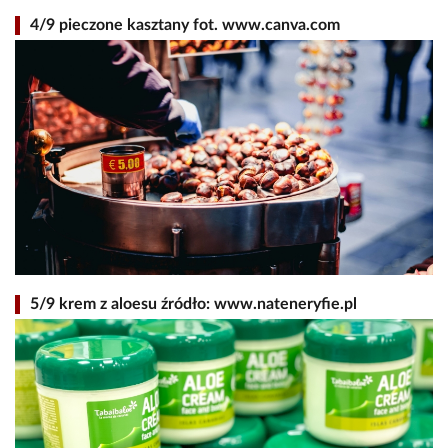
4/9 pieczone kasztany fot. www.canva.com
5/9 krem z aloesu źródło: www.nateneryfie.pl