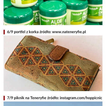
6/9 portfel z korka źródło: www.nateneryfie.pl
7/9 piknik na Teneryfie źródło: instagram.com/hoppicnic